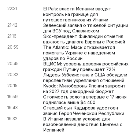
22:31
El País: власти Испании вводят
контроль на границе для
путешественников из Италии
21:42
Зеленский заявил о тяжелой ситуации
для ВСУ под Славянском
21:16
Экс-президент Финляндии отметил
важность диалога Европы с Россией
20:59
The Atlantic: Маск отказывается
помогать Украине с наведением
ударов по России
20:45
ВЦИОМ: уровень доверия российских
граждан Путину превышает 72%
20:32
Лидеры Узбекистана и США обсудили
перспективы укрепления отношений
20:15
Kyodo: Минобороны Японии запросит
на 2027 год рекордный бюджет
19:59
Стоимость золота впервые с 17 июня
поднялась выше $4 400
19:43
Старший сын Кадырова удостоен
звания Героя Чеченской Республики
19:32
В Италии назвали условие для
возобновления действия Шенгена с
Испанией