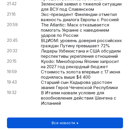
21:42
Зеленский заявил о тяжелой ситуации
для ВСУ под Славянском
21:16
Экс-президент Финляндии отметил
важность диалога Европы с Россией
20:59
The Atlantic: Маск отказывается
помогать Украине с наведением
ударов по России
20:45
ВЦИОМ: уровень доверия российских
граждан Путину превышает 72%
20:32
Лидеры Узбекистана и США обсудили
перспективы укрепления отношений
20:15
Kyodo: Минобороны Японии запросит
на 2027 год рекордный бюджет
19:59
Стоимость золота впервые с 17 июня
поднялась выше $4 400
19:43
Старший сын Кадырова удостоен
звания Героя Чеченской Республики
19:32
В Италии назвали условие для
возобновления действия Шенгена с
Испанией
Все новости