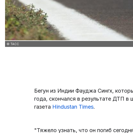
© ТАСС
Бегун из Индии Фауджа Сингх, который
года, скончался в результате ДТП в
газета
Hindustan Times
.
"Тяжело узнать, что он погиб сегодн