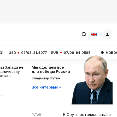
/08
81.4077
EUR
07/08
94.0585
НОВОСТИ ЧАСА
В С
ции Запада не
Мы сделаем все
дничеству
для победы России
хстана
Владимир Путин
Все интервью
39
17:59
В Сеуте остались свыше