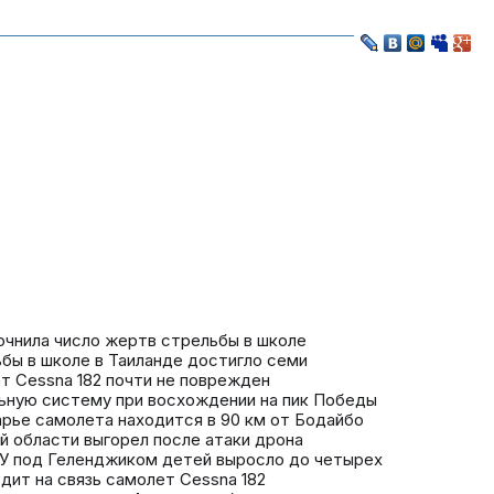
точнила число жертв стрельбы в школе
бы в школе в Таиланде достигло семи
т Cessna 182 почти не поврежден
льную систему при восхождении на пик Победы
арье самолета находится в 90 км от Бодайбо
ой области выгорел после атаки дрона
СУ под Геленджиком детей выросло до четырех
дит на связь самолет Cessna 182