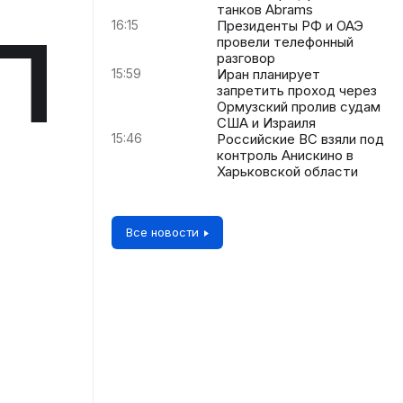
танков Abrams
16:15
Президенты РФ и ОАЭ
П
провели телефонный
разговор
15:59
Иран планирует
запретить проход через
Ормузский пролив судам
США и Израиля
15:46
Российские ВС взяли под
контроль Анискино в
Харьковской области
Все новости