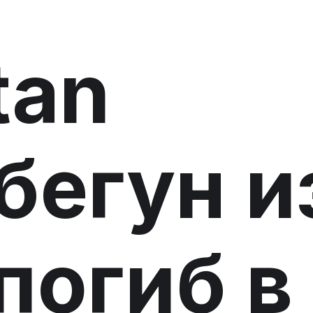
tan
бегун и
погиб в