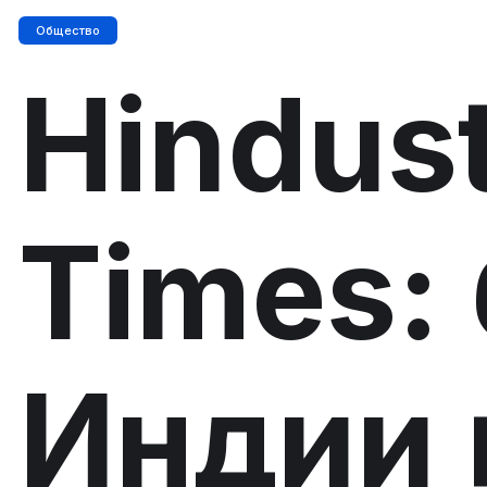
Общество
Hindus
Times: 
Индии 