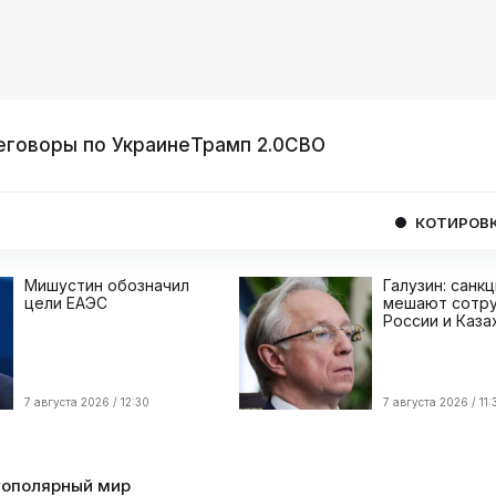
еговоры по Украине
Трамп 2.0
СВО
КОТИРОВКИ
USD
07
Мишустин обозначил
Галузин: санк
цели ЕАЭС
мешают сотру
России и Каза
7 августа 2026 / 12:30
7 августа 2026 / 11:
ополярный мир