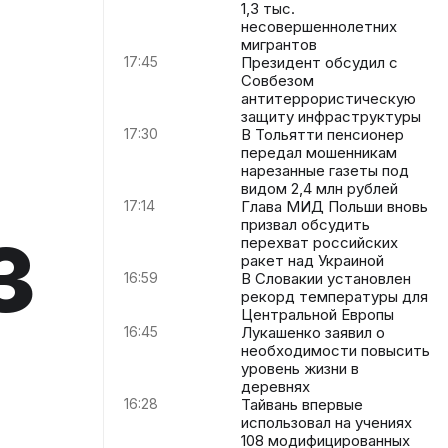
1,3 тыс.
несовершеннолетних
мигрантов
17:45
Президент обсудил с
Совбезом
антитеррористическую
защиту инфраструктуры
17:30
В Тольятти пенсионер
передал мошенникам
нарезанные газеты под
видом 2,4 млн рублей
17:14
Глава МИД Польши вновь
з
призвал обсудить
перехват российских
ракет над Украиной
16:59
В Словакии установлен
рекорд температуры для
Центральной Европы
16:45
Лукашенко заявил о
необходимости повысить
уровень жизни в
деревнях
16:28
Тайвань впервые
использовал на учениях
108 модифицированных