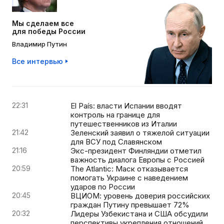
Мы сделаем все
для победы России
Владимир Путин
Все интервью
22:31
El País: власти Испании вводят
контроль на границе для
путешественников из Италии
21:42
Зеленский заявил о тяжелой ситуации
для ВСУ под Славянском
21:16
Экс-президент Финляндии отметил
важность диалога Европы с Россией
20:59
The Atlantic: Маск отказывается
помогать Украине с наведением
ударов по России
20:45
ВЦИОМ: уровень доверия российских
граждан Путину превышает 72%
20:32
Лидеры Узбекистана и США обсудили
перспективы укрепления отношений