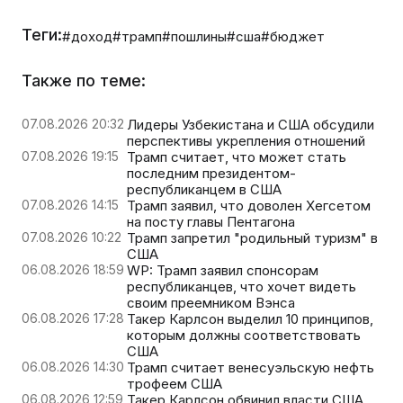
Теги:
#доход
#трамп
#пошлины
#сша
#бюджет
Также по теме:
07.08.2026 20:32
Лидеры Узбекистана и США обсудили
перспективы укрепления отношений
07.08.2026 19:15
Трамп считает, что может стать
последним президентом-
республиканцем в США
07.08.2026 14:15
Трамп заявил, что доволен Хегсетом
на посту главы Пентагона
07.08.2026 10:22
Трамп запретил "родильный туризм" в
США
06.08.2026 18:59
WP: Трамп заявил спонсорам
республиканцев, что хочет видеть
своим преемником Вэнса
06.08.2026 17:28
Такер Карлсон выделил 10 принципов,
которым должны соответствовать
США
06.08.2026 14:30
Трамп считает венесуэльскую нефть
трофеем США
06.08.2026 12:59
Такер Карлсон обвинил власти США