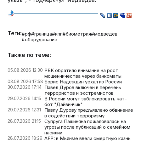
Теги:
#рф
#граница
#кпп
#биометрия
#медведев
#оборудование
Также по теме:
05.08.2026 12:30
РБК обратило внимание на рост
мошенничества через банкоматы
03.08.2026 17:58
Борис Надеждин уехал из России
30.07.2026 17:14
Павел Дуров включен в перечень
террористов и экстремистов
29.07.2026 14:15
В России могут заблокировать чат-
бот "Дайвинчик"
29.07.2026 12:31
Павлу Дурову предъявлено обвинение
в содействии терроризму
28.07.2026 21:15
Супруга Пашиняна пожаловалась на
угрозы после публикаций о семейном
насилии
28.07.2026 18:29
AFP: в Мьянме ввели смертную казнь