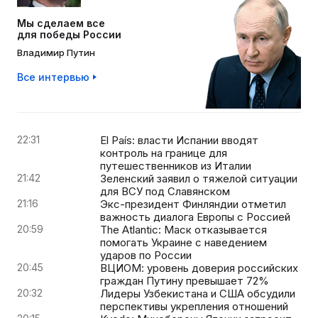
Мы сделаем все
для победы России
Владимир Путин
Все интервью
22:31
El País: власти Испании вводят
контроль на границе для
путешественников из Италии
21:42
Зеленский заявил о тяжелой ситуации
для ВСУ под Славянском
21:16
Экс-президент Финляндии отметил
важность диалога Европы с Россией
20:59
The Atlantic: Маск отказывается
помогать Украине с наведением
ударов по России
20:45
ВЦИОМ: уровень доверия российских
граждан Путину превышает 72%
20:32
Лидеры Узбекистана и США обсудили
перспективы укрепления отношений