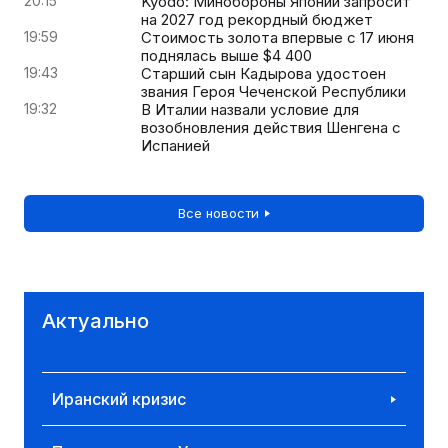
20:15
Kyodo: Минобороны Японии запросит
на 2027 год рекордный бюджет
19:59
Стоимость золота впервые с 17 июня
поднялась выше $4 400
19:43
Старший сын Кадырова удостоен
звания Героя Чеченской Республики
19:32
В Италии назвали условие для
возобновления действия Шенгена с
Испанией
Все новости
Актуально
Иранский кризис