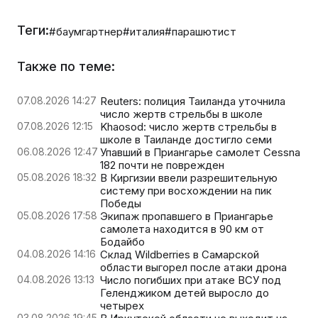
Теги:
#баумгартнер
#италия
#парашютист
Также по теме:
07.08.2026 14:27
Reuters: полиция Таиланда уточнила
число жертв стрельбы в школе
07.08.2026 12:15
Khaosod: число жертв стрельбы в
школе в Таиланде достигло семи
06.08.2026 12:47
Упавший в Приангарье самолет Cessna
182 почти не поврежден
05.08.2026 18:32
В Киргизии ввели разрешительную
систему при восхождении на пик
Победы
05.08.2026 17:58
Экипаж пропавшего в Приангарье
самолета находится в 90 км от
Бодайбо
04.08.2026 14:16
Склад Wildberries в Самарской
области выгорел после атаки дрона
04.08.2026 13:13
Число погибших при атаке ВСУ под
Геленджиком детей выросло до
четырех
03.08.2026 19:45