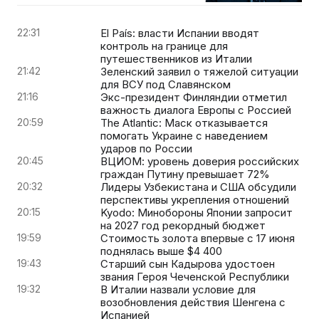
22:31
El País: власти Испании вводят
контроль на границе для
путешественников из Италии
21:42
Зеленский заявил о тяжелой ситуации
для ВСУ под Славянском
21:16
Экс-президент Финляндии отметил
важность диалога Европы с Россией
20:59
The Atlantic: Маск отказывается
помогать Украине с наведением
ударов по России
20:45
ВЦИОМ: уровень доверия российских
граждан Путину превышает 72%
20:32
Лидеры Узбекистана и США обсудили
перспективы укрепления отношений
20:15
Kyodo: Минобороны Японии запросит
на 2027 год рекордный бюджет
19:59
Стоимость золота впервые с 17 июня
поднялась выше $4 400
19:43
Старший сын Кадырова удостоен
звания Героя Чеченской Республики
19:32
В Италии назвали условие для
возобновления действия Шенгена с
Испанией