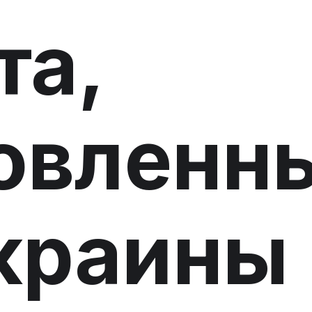
та,
овленн
краины