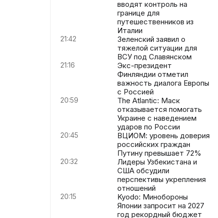
вводят контроль на
границе для
путешественников из
Италии
21:42
Зеленский заявил о
тяжелой ситуации для
ВСУ под Славянском
21:16
Экс-президент
Финляндии отметил
важность диалога Европы
с Россией
20:59
The Atlantic: Маск
отказывается помогать
Украине с наведением
ударов по России
20:45
ВЦИОМ: уровень доверия
российских граждан
Путину превышает 72%
20:32
Лидеры Узбекистана и
США обсудили
перспективы укрепления
отношений
20:15
Kyodo: Минобороны
Японии запросит на 2027
год рекордный бюджет