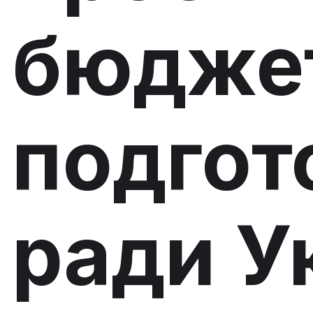
бюдже
подгот
ради У