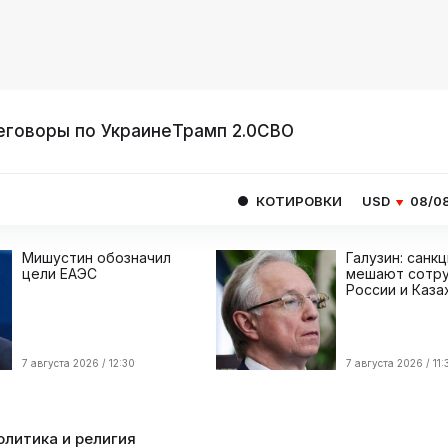
еговоры по Украине
Трамп 2.0
СВО
КОТИРОВКИ
USD
08/08
82.1665
E
Мишустин обозначил
Галузин: санк
цели ЕАЭС
мешают сотру
России и Каза
7 августа 2026 / 12:30
7 августа 2026 / 11:
олитика и религия