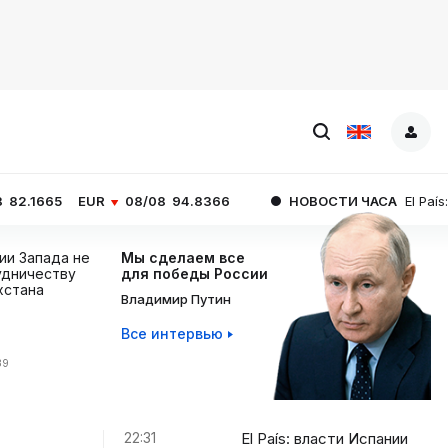
UR
08/08
94.8366
НОВОСТИ ЧАСА
El País: власти Исп
ции Запада не
Мы сделаем все
дничеству
для победы России
хстана
Владимир Путин
Все интервью
39
22:31
El País: власти Испании