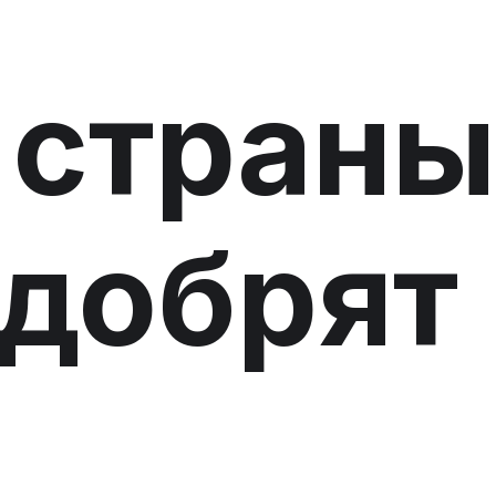
 страны
одобрят