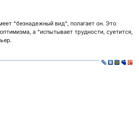
еет "безнадежный вид", полагает он. Это
оптимизма, а "испытывает трудности, суетится,
мьер.
а