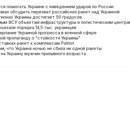
ется помогать Украине с наведением ударов по России
звал обсудить перехват российских ракет над Украиной
гионах Украины достигает 50 градусов
мым ВСУ объектам инфраструктуры и логистическим центра
ъехали порядка 14,5 тыс. украинцев
ерпание Украиной прогресса в военной сфере
ой пропаганду о "стойкости Украины"
ставках ракет к комплексам Patriot
ом, что Украина ночью не сбила ни одной ракеты
 на Украину мужчин призывного возраста