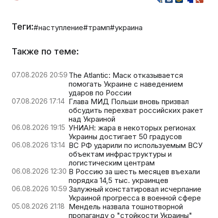
Теги:
#наступление
#трамп
#украина
Также по теме:
07.08.2026 20:59
The Atlantic: Маск отказывается
помогать Украине с наведением
ударов по России
07.08.2026 17:14
Глава МИД Польши вновь призвал
обсудить перехват российских ракет
над Украиной
06.08.2026 19:15
УНИАН: жара в некоторых регионах
Украины достигает 50 градусов
06.08.2026 13:14
ВС РФ ударили по используемым ВСУ
объектам инфраструктуры и
логистическим центрам
06.08.2026 12:30
В Россию за шесть месяцев въехали
порядка 14,5 тыс. украинцев
06.08.2026 10:59
Залужный констатировал исчерпание
Украиной прогресса в военной сфере
05.08.2026 21:18
Мендель назвала тошнотворной
пропаганду о "стойкости Украины"