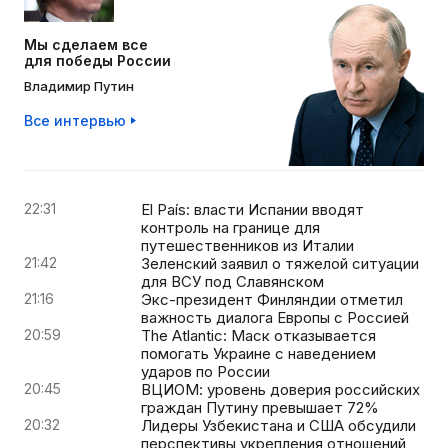
Мы сделаем все
для победы России
Владимир Путин
Все интервью
22:31
El País: власти Испании вводят
контроль на границе для
путешественников из Италии
21:42
Зеленский заявил о тяжелой ситуации
для ВСУ под Славянском
21:16
Экс-президент Финляндии отметил
важность диалога Европы с Россией
20:59
The Atlantic: Маск отказывается
помогать Украине с наведением
ударов по России
20:45
ВЦИОМ: уровень доверия российских
граждан Путину превышает 72%
20:32
Лидеры Узбекистана и США обсудили
перспективы укрепления отношений