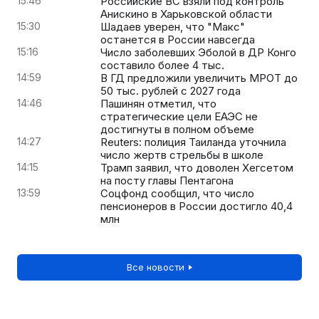
15:46
Российские ВС взяли под контроль
Анискино в Харьковской области
15:30
Шадаев уверен, что "Макс"
останется в России навсегда
15:16
Число заболевших Эболой в ДР Конго
составило более 4 тыс.
14:59
В ГД предложили увеличить МРОТ до
50 тыс. рублей с 2027 года
14:46
Пашинян отметил, что
стратегические цели ЕАЭС не
достигнуты в полном объеме
14:27
Reuters: полиция Таиланда уточнила
число жертв стрельбы в школе
14:15
Трамп заявил, что доволен Хегсетом
на посту главы Пентагона
13:59
Соцфонд сообщил, что число
пенсионеров в России достигло 40,4
млн
Все новости