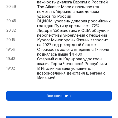
важность диалога Европы с Россией
20:59
The Atlantic: Маск отказывается
помогать Украине с наведением
ударов по России
20:45
ВЦИОМ: уровень доверия российских
граждан Путину превышает 72%
20:32
Лидеры Узбекистана и США обсудили
перспективы укрепления отношений
20:15
Kyodo: Минобороны Японии запросит
на 2027 год рекордный бюджет
19:59
Стоимость золота впервые с 17 июня
поднялась выше $4 400
19:43
Старший сын Кадырова удостоен
звания Героя Чеченской Республики
19:32
В Италии назвали условие для
возобновления действия Шенгена с
Испанией
Все новости