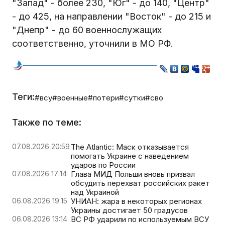
"Запад" - более 230, "Юг" - до 140, "Центр"
- до 425, на направлении "Восток" - до 215 и
"Днепр" - до 60 военнослужащих
соответственно, уточнили в МО РФ.
Теги:
#всу
#военные
#потери
#сутки
#сво
Также по теме:
07.08.2026 20:59
The Atlantic: Маск отказывается
помогать Украине с наведением
ударов по России
07.08.2026 17:14
Глава МИД Польши вновь призвал
обсудить перехват российских ракет
над Украиной
06.08.2026 19:15
УНИАН: жара в некоторых регионах
Украины достигает 50 градусов
06.08.2026 13:14
ВС РФ ударили по используемым ВСУ