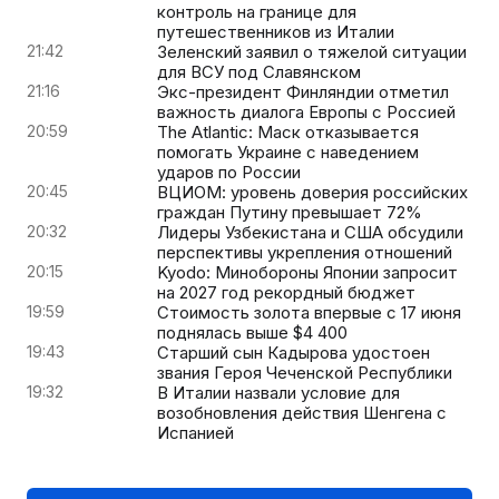
контроль на границе для
путешественников из Италии
21:42
Зеленский заявил о тяжелой ситуации
для ВСУ под Славянском
21:16
Экс-президент Финляндии отметил
важность диалога Европы с Россией
20:59
The Atlantic: Маск отказывается
помогать Украине с наведением
ударов по России
20:45
ВЦИОМ: уровень доверия российских
граждан Путину превышает 72%
20:32
Лидеры Узбекистана и США обсудили
перспективы укрепления отношений
20:15
Kyodo: Минобороны Японии запросит
на 2027 год рекордный бюджет
19:59
Стоимость золота впервые с 17 июня
поднялась выше $4 400
19:43
Старший сын Кадырова удостоен
звания Героя Чеченской Республики
19:32
В Италии назвали условие для
возобновления действия Шенгена с
Испанией