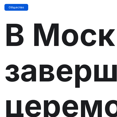
Общество
В Моск
заверш
церем