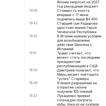
Японии запросит на 2027
год рекордный бюджет
19:59
Стоимость золота
впервые с 17 июня
поднялась выше $4 400
19:43
Старший сын Кадырова
удостоен звания Героя
Чеченской Республики
19:32
В Италии назвали условие
для возобновления
действия Шенгена с
Испанией
19:15
Трамп считает, что
может стать последним
президентом-
республиканцем в США
18:59
Дмитриев полагает, что
Мерц может повторить
"успех" Стармера
18:46
В Анапе разрешение на
открытие сезона
получили 105 пляжей
18:32
Лукашенко призвал
сограждан покупать
избы, пока их не скупили