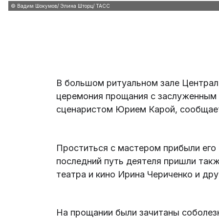
© Вадим Шокумов/ Элина Шторц/ ТАСС
В большом ритуальном зале Централ
церемония прощания с заслуженным 
сценаристом Юрием Карой, сообщае
Проститься с мастером прибыли его 
последний путь деятеля пришли такж
театра и кино Ирина Чериченко и дру
На прощании были зачитаны соболез