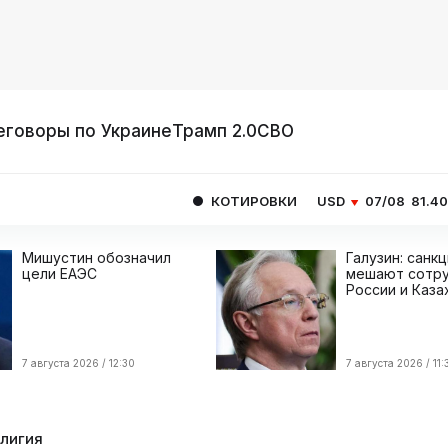
еговоры по Украине
Трамп 2.0
СВО
КОТИРОВКИ
USD
07/08
81.4077
EUR
Мишустин обозначил
Галузин: санк
цели ЕАЭС
мешают сотру
России и Каза
7 августа 2026 / 12:30
7 августа 2026 / 11:
елигия