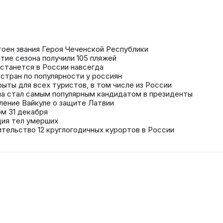
оен звания Героя Чеченской Республики
тие сезона получили 105 пляжей
останется в России навсегда
стран по популярности у россиян
рыты для всех туристов, в том числе из России
ема стал самым популярным кандидатом в президенты
ление Вайкуле о защите Латвии
м 31 декабря
ция тел умерших
тельство 12 круглогодичных курортов в России