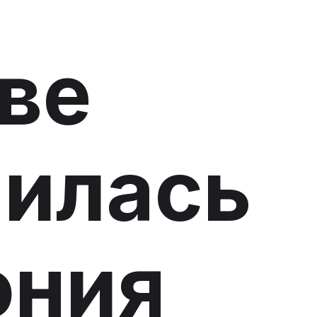
ве
илась
ония