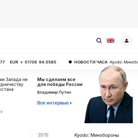
07/08
94.0585
НОВОСТИ ЧАСА
Kyodo: Минобороны Япони
ции Запада не
Мы сделаем все
дничеству
для победы России
хстана
Владимир Путин
Все интервью
39
20:15
Kyodo: Минобороны