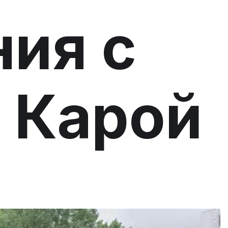
ия с
 Карой