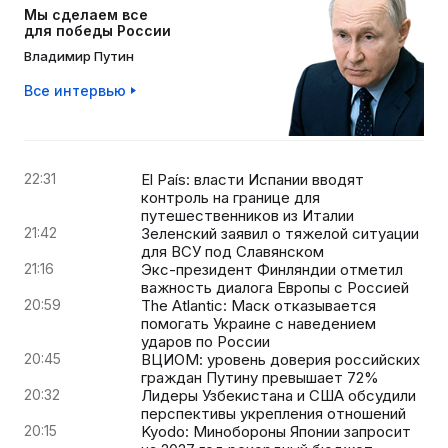
Мы сделаем все
для победы России
Владимир Путин
Все интервью
22:31
El País: власти Испании вводят
контроль на границе для
путешественников из Италии
21:42
Зеленский заявил о тяжелой ситуации
для ВСУ под Славянском
21:16
Экс-президент Финляндии отметил
важность диалога Европы с Россией
20:59
The Atlantic: Маск отказывается
помогать Украине с наведением
ударов по России
20:45
ВЦИОМ: уровень доверия российских
граждан Путину превышает 72%
20:32
Лидеры Узбекистана и США обсудили
перспективы укрепления отношений
20:15
Kyodo: Минобороны Японии запросит