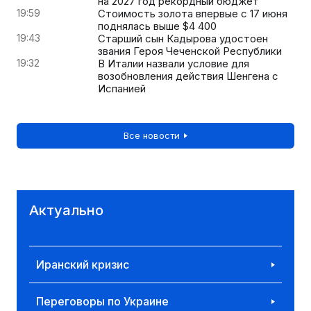
на 2027 год рекордный бюджет
19:59
Стоимость золота впервые с 17 июня
поднялась выше $4 400
19:43
Старший сын Кадырова удостоен
звания Героя Чеченской Республики
19:32
В Италии назвали условие для
возобновления действия Шенгена с
Испанией
Все новости
Актуально
Иранский кризис
Переговоры по Украине