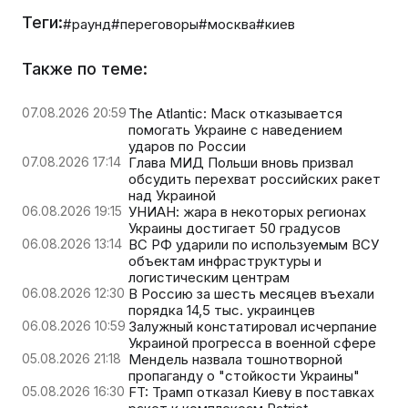
Теги:
#раунд
#переговоры
#москва
#киев
Также по теме:
07.08.2026 20:59
The Atlantic: Маск отказывается
помогать Украине с наведением
ударов по России
07.08.2026 17:14
Глава МИД Польши вновь призвал
обсудить перехват российских ракет
над Украиной
06.08.2026 19:15
УНИАН: жара в некоторых регионах
Украины достигает 50 градусов
06.08.2026 13:14
ВС РФ ударили по используемым ВСУ
объектам инфраструктуры и
логистическим центрам
06.08.2026 12:30
В Россию за шесть месяцев въехали
порядка 14,5 тыс. украинцев
06.08.2026 10:59
Залужный констатировал исчерпание
Украиной прогресса в военной сфере
05.08.2026 21:18
Мендель назвала тошнотворной
пропаганду о "стойкости Украины"
05.08.2026 16:30
FT: Трамп отказал Киеву в поставках