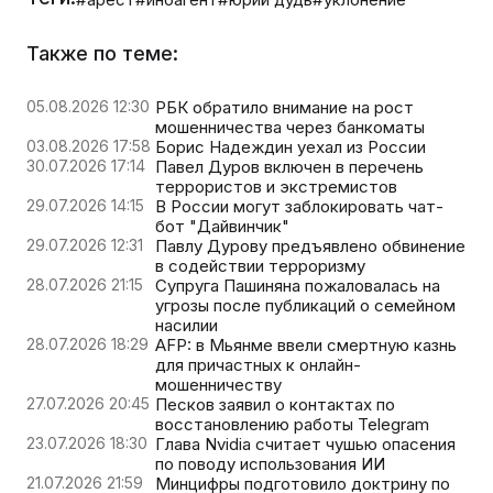
Также по теме:
05.08.2026 12:30
РБК обратило внимание на рост
мошенничества через банкоматы
03.08.2026 17:58
Борис Надеждин уехал из России
30.07.2026 17:14
Павел Дуров включен в перечень
террористов и экстремистов
29.07.2026 14:15
В России могут заблокировать чат-
бот "Дайвинчик"
29.07.2026 12:31
Павлу Дурову предъявлено обвинение
в содействии терроризму
28.07.2026 21:15
Супруга Пашиняна пожаловалась на
угрозы после публикаций о семейном
насилии
28.07.2026 18:29
AFP: в Мьянме ввели смертную казнь
для причастных к онлайн-
мошенничеству
27.07.2026 20:45
Песков заявил о контактах по
восстановлению работы Telegram
23.07.2026 18:30
Глава Nvidia считает чушью опасения
по поводу использования ИИ
21.07.2026 21:59
Минцифры подготовило доктрину по