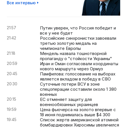
Все интервью
21:57
Путин уверен, что Россия победит и
все у нее будет
21:42
Российские синхронистки завоевали
третью золотую медаль на
чемпионате Европы
21:18
Мендель назвала тошнотворной
пропаганду о "стойкости Украины"
20:59
Иран и Оман согласовали координаты
нового маршрута через Ормуз
20:45
Памфилова: голосование на выборах
является вкладом в победу в СВО
20:30
Суточные потери ВСУ в зоне
спецоперации составили около 1 380
военных
20:15
ЕС отменяет защиту для
военнообязанных украинцев
19:59
Цена фьючерса на золото впервые с
18 июня поднималась выше $4 300
19:45
Список жертв американской атомной
бомбардировки Хиросимы увеличился