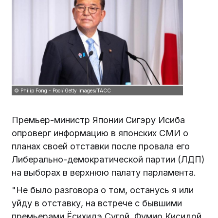
© Philip Fong - Pool/ Getty Images/ТАСС
Премьер-министр Японии Сигэру Исиба
опроверг информацию в японских СМИ о
планах своей отставки после провала его
Либерально-демократической партии (ЛДП)
на выборах в верхнюю палату парламента.
"Не было разговора о том, останусь я или
уйду в отставку, на встрече с бывшими
премьерами Ёсихидэ Сугой, Фумио Кисидой