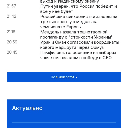
выход к Индийскому океану
21:57
Путин уверен, что Россия победит и
все у нее будет
21:42
Российские синхронистки завоевали
третью золотую медаль на
чемпионате Европы
21:18
Мендель назвала тошнотворной
пропаганду о "стойкости Украины"
20:59
Иран и Оман согласовали координаты
нового маршрута через Ормуз
20:45
Памфилова: голосование на выборах
является вкладом в победу в СВО
Все новости
Актуально