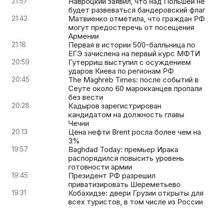
21:57
Навроцкий заявил, что над Польшей не
будет развеваться бандеровский флаг
21:42
Матвиенко отметила, что граждан РФ
могут предостеречь от посещения
Армении
21:18
Первая в истории 500-балльница по
ЕГЭ зачислена на первый курс МФТИ
20:59
Гутерриш выступил с осуждением
ударов Киева по регионам РФ
20:45
The Maghreb Times: после событий в
Сеуте около 60 марокканцев пропали
без вести
20:28
Кадыров зарегистрирован
кандидатом на должность главы
Чечни
20:13
Цена нефти Brent росла более чем на
3%
19:57
Baghdad Today: премьер Ирака
распорядился повысить уровень
готовности армии
19:45
Президент РФ разрешил
приватизировать Шереметьево
19:31
Кобахидзе: двери Грузии открыты для
всех туристов, в том числе из России