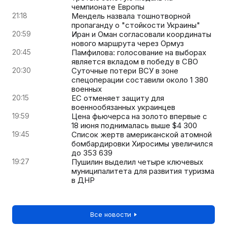
чемпионате Европы
21:18
Мендель назвала тошнотворной
пропаганду о "стойкости Украины"
20:59
Иран и Оман согласовали координаты
нового маршрута через Ормуз
20:45
Памфилова: голосование на выборах
является вкладом в победу в СВО
20:30
Суточные потери ВСУ в зоне
спецоперации составили около 1 380
военных
20:15
ЕС отменяет защиту для
военнообязанных украинцев
19:59
Цена фьючерса на золото впервые с
18 июня поднималась выше $4 300
19:45
Список жертв американской атомной
бомбардировки Хиросимы увеличился
до 353 639
19:27
Пушилин выделил четыре ключевых
муниципалитета для развития туризма
в ДНР
Все новости