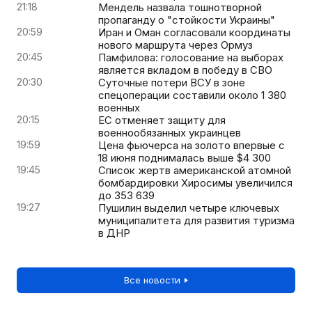
21:18
Мендель назвала тошнотворной
пропаганду о "стойкости Украины"
20:59
Иран и Оман согласовали координаты
нового маршрута через Ормуз
20:45
Памфилова: голосование на выборах
является вкладом в победу в СВО
20:30
Суточные потери ВСУ в зоне
спецоперации составили около 1 380
военных
20:15
ЕС отменяет защиту для
военнообязанных украинцев
19:59
Цена фьючерса на золото впервые с
18 июня поднималась выше $4 300
19:45
Список жертв американской атомной
бомбардировки Хиросимы увеличился
до 353 639
19:27
Пушилин выделил четыре ключевых
муниципалитета для развития туризма
в ДНР
Все новости