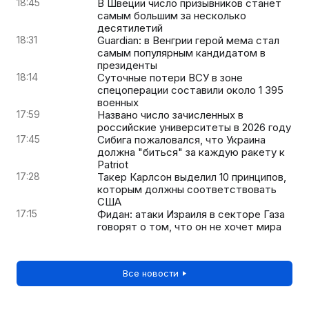
18:45
В Швеции число призывников станет
самым большим за несколько
десятилетий
18:31
Guardian: в Венгрии герой мема стал
самым популярным кандидатом в
президенты
18:14
Суточные потери ВСУ в зоне
спецоперации составили около 1 395
военных
17:59
Названо число зачисленных в
российские университеты в 2026 году
17:45
Сибига пожаловался, что Украина
должна "биться" за каждую ракету к
Patriot
17:28
Такер Карлсон выделил 10 принципов,
которым должны соответствовать
США
17:15
Фидан: атаки Израиля в секторе Газа
говорят о том, что он не хочет мира
Все новости