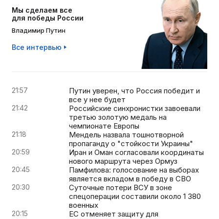
Мы сделаем все
для победы России
Владимир Путин
Все интервью
21:57
Путин уверен, что Россия победит и
все у нее будет
21:42
Российские синхронистки завоевали
третью золотую медаль на
чемпионате Европы
21:18
Мендель назвала тошнотворной
пропаганду о "стойкости Украины"
20:59
Иран и Оман согласовали координаты
нового маршрута через Ормуз
20:45
Памфилова: голосование на выборах
является вкладом в победу в СВО
20:30
Суточные потери ВСУ в зоне
спецоперации составили около 1 380
военных
20:15
ЕС отменяет защиту для