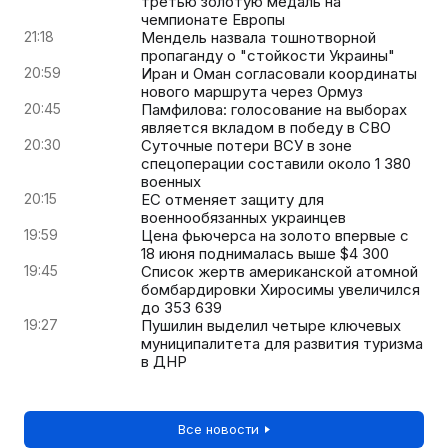
третью золотую медаль на
чемпионате Европы
21:18
Мендель назвала тошнотворной
пропаганду о "стойкости Украины"
20:59
Иран и Оман согласовали координаты
нового маршрута через Ормуз
20:45
Памфилова: голосование на выборах
является вкладом в победу в СВО
20:30
Суточные потери ВСУ в зоне
спецоперации составили около 1 380
военных
20:15
ЕС отменяет защиту для
военнообязанных украинцев
19:59
Цена фьючерса на золото впервые с
18 июня поднималась выше $4 300
19:45
Список жертв американской атомной
бомбардировки Хиросимы увеличился
до 353 639
19:27
Пушилин выделил четыре ключевых
муниципалитета для развития туризма
в ДНР
Все новости