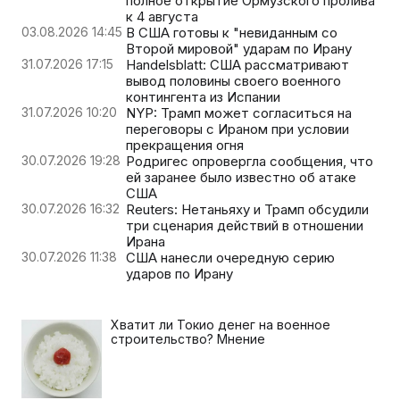
полное открытие Ормузского пролива
к 4 августа
03.08.2026 14:45
В США готовы к "невиданным со
Второй мировой" ударам по Ирану
31.07.2026 17:15
Handelsblatt: США рассматривают
вывод половины своего военного
контингента из Испании
31.07.2026 10:20
NYP: Трамп может согласиться на
переговоры с Ираном при условии
прекращения огня
30.07.2026 19:28
Родригес опровергла сообщения, что
ей заранее было известно об атаке
США
30.07.2026 16:32
Reuters: Нетаньяху и Трамп обсудили
три сценария действий в отношении
Ирана
30.07.2026 11:38
США нанесли очередную серию
ударов по Ирану
Хватит ли Токио денег на военное
строительство? Мнение