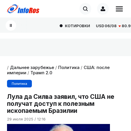
КОТИРОВКИ
USD
06/08
80.929
/
Дальнее зарубежье
/
Политика
/
США: после
империи
/
Трамп 2.0
Политика
Лула да Силва заявил, что США не
получат доступ к полезным
ископаемым Бразилии
29 июля 2025 / 12:16