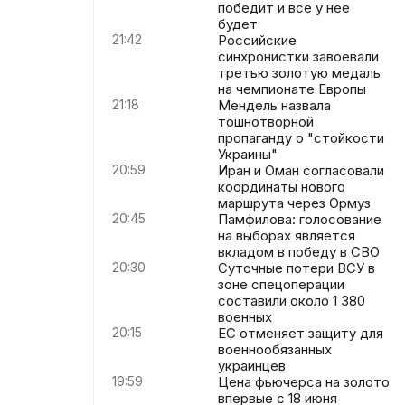
победит и все у нее
будет
21:42
Российские
синхронистки завоевали
третью золотую медаль
на чемпионате Европы
21:18
Мендель назвала
тошнотворной
пропаганду о "стойкости
Украины"
20:59
Иран и Оман согласовали
координаты нового
маршрута через Ормуз
20:45
Памфилова: голосование
на выборах является
вкладом в победу в СВО
20:30
Суточные потери ВСУ в
зоне спецоперации
составили около 1 380
военных
20:15
ЕС отменяет защиту для
военнообязанных
украинцев
19:59
Цена фьючерса на золото
впервые с 18 июня