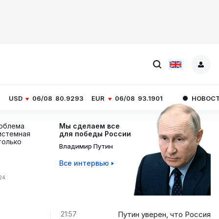
/08
80.9293
EUR
06/08
93.1901
НОВОСТИ ЧАСА
Пути
роблема
Мы сделаем все
истемная
для победы России
 только
Владимир Путин
Все интервью
:24
21:57
Путин уверен, что Россия