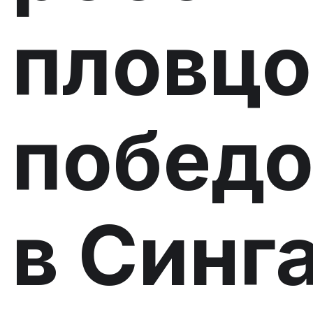
пловцо
победо
в Синг