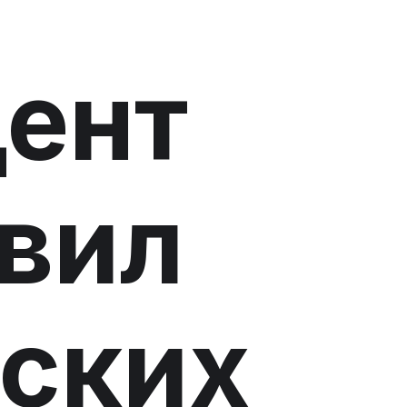
ент
вил
ских