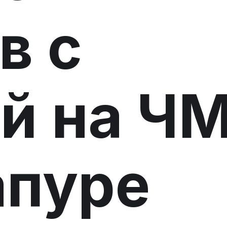
в с
й на Ч
апуре