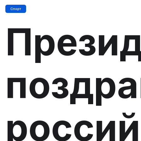
Спорт
Презид
поздра
россий