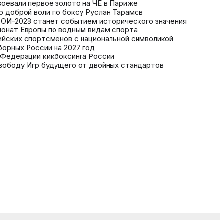
воевали первое золото на ЧЕ в Париже
р доброй воли по боксу Руслан Тарамов
в ОИ-2028 станет событием исторического значения
онат Европы по водным видам спорта
сийских спортсменов с национальной символикой
борных России на 2027 год
 Федерации кикбоксинга России
свободу Игр будущего от двойных стандартов