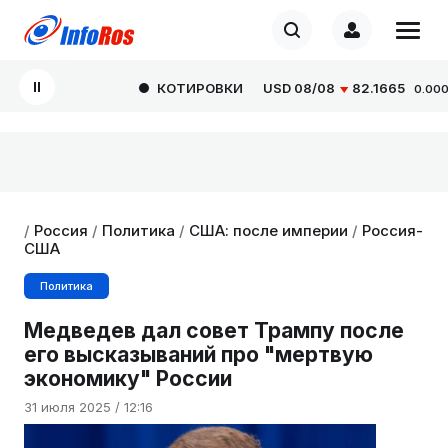
КОТИРОВКИ
USD
08/08
82.1665
0.0000
/
Россия
/
Политика
/
США: после империи
/
Россия-
США
Политика
Медведев дал совет Трампу после
его высказываний про "мертвую
экономику" России
31 июля 2025 / 12:16