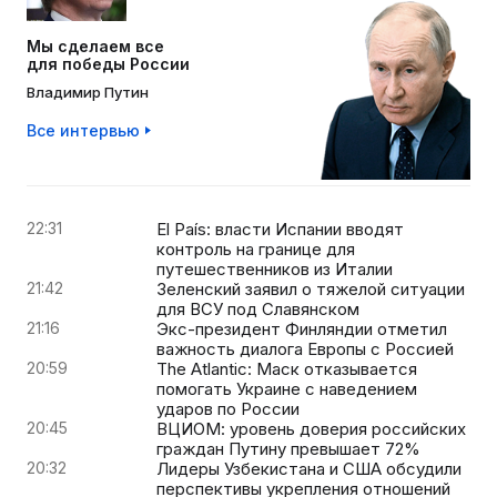
Мы сделаем все
для победы России
Владимир Путин
Все интервью
22:31
El País: власти Испании вводят
контроль на границе для
путешественников из Италии
21:42
Зеленский заявил о тяжелой ситуации
для ВСУ под Славянском
21:16
Экс-президент Финляндии отметил
важность диалога Европы с Россией
20:59
The Atlantic: Маск отказывается
помогать Украине с наведением
ударов по России
20:45
ВЦИОМ: уровень доверия российских
граждан Путину превышает 72%
20:32
Лидеры Узбекистана и США обсудили
перспективы укрепления отношений