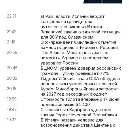
22:31
El País: власти Испании вводят
контроль на границе для
путешественников из Италии
21:42
Зеленский заявил о тяжелой ситуации
для ВСУ под Славянском
21:16
Экс-президент Финляндии отметил
важность диалога Европы с Россией
20:59
The Atlantic: Маск отказывается
помогать Украине с наведением
ударов по России
20:45
ВЦИОМ: уровень доверия российских
граждан Путину превышает 72%
20:32
Лидеры Узбекистана и США обсудили
перспективы укрепления отношений
20:15
Kyodo: Минобороны Японии запросит
на 2027 год рекордный бюджет
19:59
Стоимость золота впервые с 17 июня
поднялась выше $4 400
19:43
Старший сын Кадырова удостоен
звания Героя Чеченской Республики
19:32
В Италии назвали условие для
возобновления действия Шенгена с