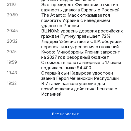
21:16
Экс-президент Финляндии отметил
важность диалога Европы с Россией
20:59
The Atlantic: Маск отказывается
помогать Украине с наведением
ударов по России
20:45
ВЦИОМ: уровень доверия российских
граждан Путину превышает 72%
20:32
Лидеры Узбекистана и США обсудили
перспективы укрепления отношений
20:15
Kyodo: Минобороны Японии запросит
на 2027 год рекордный бюджет
19:59
Стоимость золота впервые с 17 июня
поднялась выше $4 400
19:43
Старший сын Кадырова удостоен
звания Героя Чеченской Республики
19:32
В Италии назвали условие для
возобновления действия Шенгена с
Испанией
Все новости