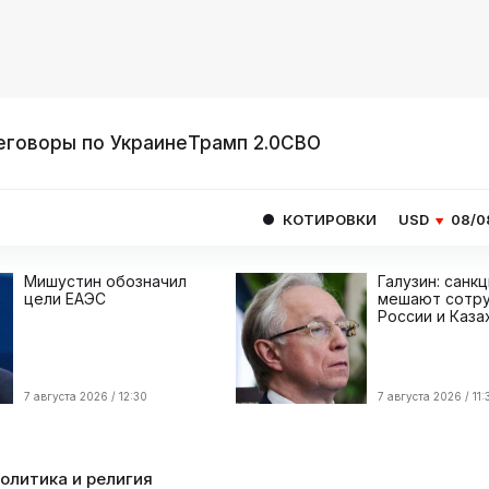
еговоры по Украине
Трамп 2.0
СВО
КОТИРОВКИ
USD
08/08
82.1665
Мишустин обозначил
Галузин: санк
цели ЕАЭС
мешают сотру
России и Каза
7 августа 2026 / 12:30
7 августа 2026 / 11:
олитика и религия