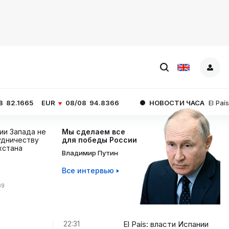
EUR
08/08
94.8366
НОВОСТИ ЧАСА
El País: власти 
ции Запада не
Мы сделаем все
дничеству
для победы России
хстана
Владимир Путин
Все интервью
39
22:31
El País: власти Испании