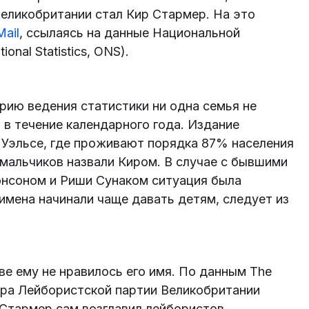
еликобритании стал Кир Стармер. На это
Mail
, ссылаясь на данные Национальной
onal Statistics, ONS).
орию ведения статистики ни одна семья не
 в течение календарного года. Издание
и Уэльсе, где проживают порядка 87% населения
мальчиков назвали Киром. В случае с бывшими
нсоном и Риши Сунаком ситуация была
 имена начинали чаще давать детям, следует из
ве ему не нравилось его имя. По данным The
идера Лейбористской партии Великобритании
 Стармер сам возглавил лейбористов.