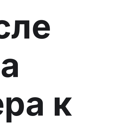
сле
а
ра к