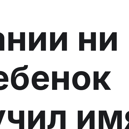
ании ни
ебенок
учил им