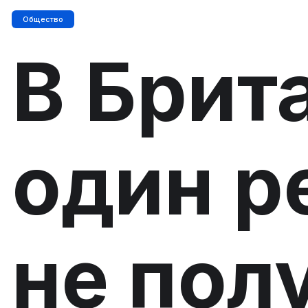
Общество
В Брит
один р
не пол