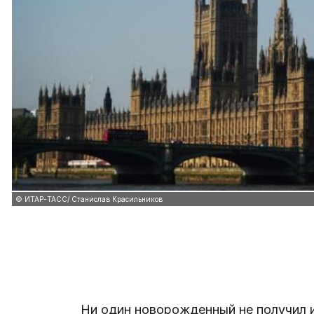
© ИТАР-ТАСС/ Станислав Красильников
Ни один новорожденный не получил им