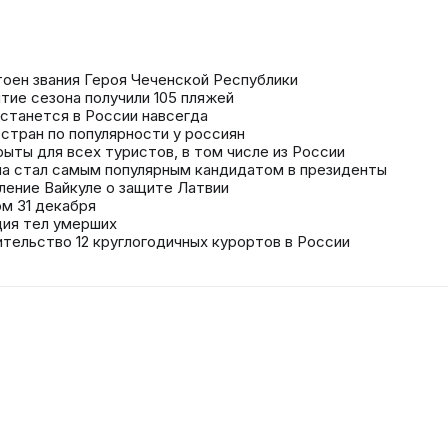
оен звания Героя Чеченской Республики
тие сезона получили 105 пляжей
останется в России навсегда
стран по популярности у россиян
рыты для всех туристов, в том числе из России
ема стал самым популярным кандидатом в президенты
ление Вайкуле о защите Латвии
м 31 декабря
ция тел умерших
тельство 12 круглогодичных курортов в России