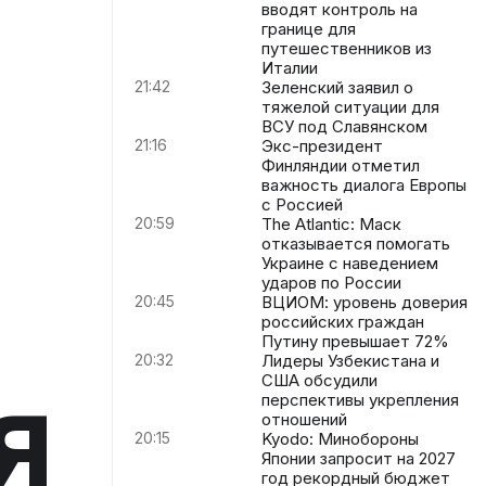
вводят контроль на
границе для
путешественников из
Италии
21:42
Зеленский заявил о
тяжелой ситуации для
ВСУ под Славянском
21:16
Экс-президент
Финляндии отметил
важность диалога Европы
с Россией
20:59
The Atlantic: Маск
отказывается помогать
Украине с наведением
ударов по России
20:45
ВЦИОМ: уровень доверия
российских граждан
Путину превышает 72%
20:32
Лидеры Узбекистана и
я
США обсудили
перспективы укрепления
отношений
20:15
Kyodo: Минобороны
Японии запросит на 2027
год рекордный бюджет