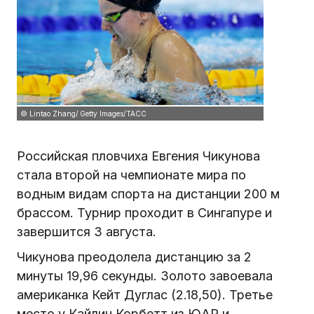
© Lintao Zhang/ Getty Images/ТАСС
Российская пловчиха Евгения Чикунова
стала второй на чемпионате мира по
водным видам спорта на дистанции 200 м
брассом. Турнир проходит в Сингапуре и
завершится 3 августа.
Чикунова преодолела дистанцию за 2
минуты 19,96 секунды. Золото завоевала
американка Кейт Дуглас (2.18,50). Третье
место у Кайлин Корбетт из ЮАР и