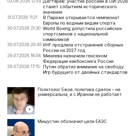
03.08.2026 12:59
Дегтярев: участие россиян в ОИ-2028
станет событием исторического
значения
31.07.2026 11:21
В Париже открывается чемпионат
Европы по водным видам спорта
30.07.2026 21:30
World Boxing допустила российских
спортсменов с национальной
символикой
30.07.2026 20:45
IIHF продлила отстранение сборных
России на 2027 год
29.07.2026 18:58
Минеева назначили генсеком
Федерации кикбоксинга России
29.07.2026 17:15
Путин обратил внимание на свободу
Игр будущего от двойных стандартов
Политолог Ежов: политика сделок – не
универсальна, и с Ираном не работает
Мишустин обозначил цели ЕАЭС