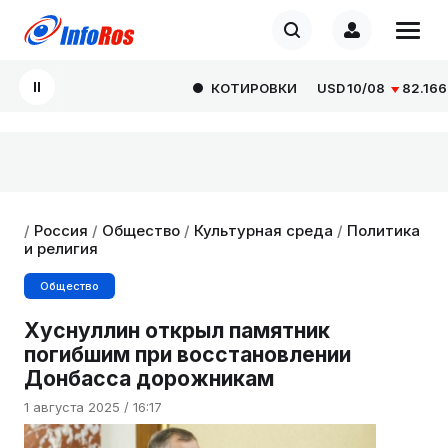
КОТИРОВКИ
USD
10/08
82.1665
0
/
Россия
/
Общество
/
Культурная среда
/
Политика
и религия
Общество
Хуснуллин открыл памятник
погибшим при восстановлении
Донбасса дорожникам
1 августа 2025 / 16:17