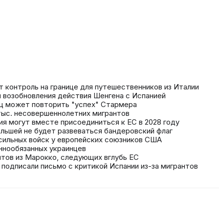
ят контроль на границе для путешественников из Италии
я возобновления действия Шенгена с Испанией
ц может повторить "успех" Стармера
 тыс. несовершеннолетних мигрантов
рия могут вместе присоединиться к ЕС в 2028 году
ольшей не будет развеваться бандеровский флаг
 сильных войск у европейских союзников США
ннообязанных украинцев
нтов из Марокко, следующих вглубь ЕС
е подписали письмо с критикой Испании из-за мигрантов