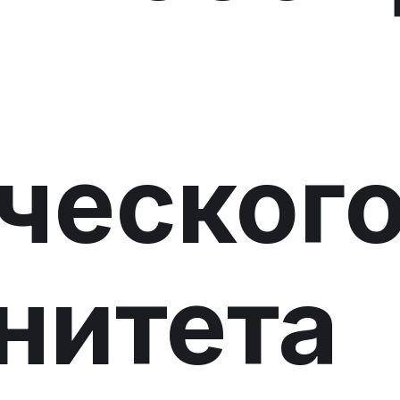
ческог
нитета