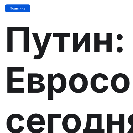
Политика
Путин:
Еврос
сегодн