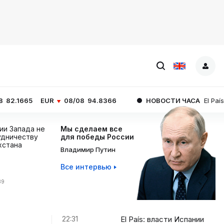
UR
08/08
94.8366
НОВОСТИ ЧАСА
El País: власти Исп
ции Запада не
Мы сделаем все
дничеству
для победы России
хстана
Владимир Путин
Все интервью
39
22:31
El País: власти Испании