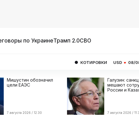
еговоры по Украине
Трамп 2.0
СВО
КОТИРОВКИ
USD
08/08
82.1665
E
Мишустин обозначил
Галузин: санк
цели ЕАЭС
мешают сотру
России и Каза
7 августа 2026 / 12:30
7 августа 2026 / 11: