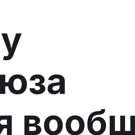
 у
оюза
я вооб