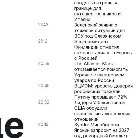
вводят контроль на
границе для
путешественников из
Италии
21:42
Зеленский заявил о
тяжелой ситуации для
ВСУ под Славянском
21:16
Экс-президент
Финляндии отметил
важность диалога Европы
с Россией
20:59
The Atlantic: Маск
отказывается помогать
Украине с наведением
ударов по России
20:45
ВЦИОМ: уровень доверия
российских граждан
Путину превышает 72%
20:32
Лидеры Узбекистана и
ще
США обсудили
перспективы укрепления
отношений
20:15
Kyodo: Минобороны
Японии запросит на 2027
год рекордный бюджет