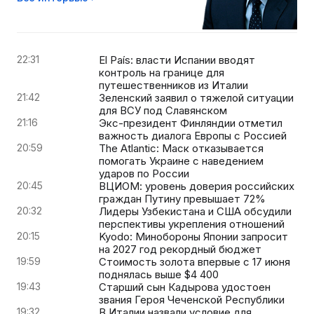
22:31
El País: власти Испании вводят
контроль на границе для
путешественников из Италии
21:42
Зеленский заявил о тяжелой ситуации
для ВСУ под Славянском
21:16
Экс-президент Финляндии отметил
важность диалога Европы с Россией
20:59
The Atlantic: Маск отказывается
помогать Украине с наведением
ударов по России
20:45
ВЦИОМ: уровень доверия российских
граждан Путину превышает 72%
20:32
Лидеры Узбекистана и США обсудили
перспективы укрепления отношений
20:15
Kyodo: Минобороны Японии запросит
на 2027 год рекордный бюджет
19:59
Стоимость золота впервые с 17 июня
поднялась выше $4 400
19:43
Старший сын Кадырова удостоен
звания Героя Чеченской Республики
19:32
В Италии назвали условие для