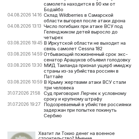
самолета находится в 90 км от
Бодайбо
04.08.2026 14:16
Склад Wildberries в Самарской
области выгорел после атаки дрона
04.08.2026 13:13
Число погибших при атаке ВСУ под
Геленджиком детей выросло до
четырех
03.08.2026 19:45
В Иркутской области не выходит на
связь самолет Cessna 182
03.08.2026 14:59
Отбывающий пожизненный срок экс-
сенатор Арашуков объявил голодовку
03.08.2026 13:30
МИД Таиланда признал ущерб имиджу
страны из-за убийства россиян в
Паттайе
03.08.2026 10:59
В Крыму жертвами атаки ВСУ стали
три человека
31.07.2026 21:58
Суд приговорил Лерчек к условному
сроку и крупному штрафу
31.07.2026 19:27
Подозреваемый в убийстве россиянки
задержан при попытке покинуть
Сербию
Хватит ли Токио денег на военное
строительство? Мнение