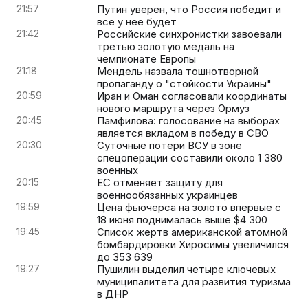
21:57
Путин уверен, что Россия победит и
все у нее будет
21:42
Российские синхронистки завоевали
третью золотую медаль на
чемпионате Европы
21:18
Мендель назвала тошнотворной
пропаганду о "стойкости Украины"
20:59
Иран и Оман согласовали координаты
нового маршрута через Ормуз
20:45
Памфилова: голосование на выборах
является вкладом в победу в СВО
20:30
Суточные потери ВСУ в зоне
спецоперации составили около 1 380
военных
20:15
ЕС отменяет защиту для
военнообязанных украинцев
19:59
Цена фьючерса на золото впервые с
18 июня поднималась выше $4 300
19:45
Список жертв американской атомной
бомбардировки Хиросимы увеличился
до 353 639
19:27
Пушилин выделил четыре ключевых
муниципалитета для развития туризма
в ДНР