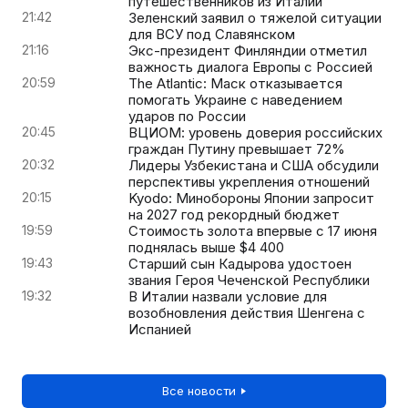
путешественников из Италии
21:42
Зеленский заявил о тяжелой ситуации
для ВСУ под Славянском
21:16
Экс-президент Финляндии отметил
важность диалога Европы с Россией
20:59
The Atlantic: Маск отказывается
помогать Украине с наведением
ударов по России
20:45
ВЦИОМ: уровень доверия российских
граждан Путину превышает 72%
20:32
Лидеры Узбекистана и США обсудили
перспективы укрепления отношений
20:15
Kyodo: Минобороны Японии запросит
на 2027 год рекордный бюджет
19:59
Стоимость золота впервые с 17 июня
поднялась выше $4 400
19:43
Старший сын Кадырова удостоен
звания Героя Чеченской Республики
19:32
В Италии назвали условие для
возобновления действия Шенгена с
Испанией
Все новости