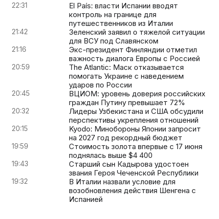
22:31
El País: власти Испании вводят
контроль на границе для
путешественников из Италии
21:42
Зеленский заявил о тяжелой ситуации
для ВСУ под Славянском
21:16
Экс-президент Финляндии отметил
важность диалога Европы с Россией
20:59
The Atlantic: Маск отказывается
помогать Украине с наведением
ударов по России
20:45
ВЦИОМ: уровень доверия российских
граждан Путину превышает 72%
20:32
Лидеры Узбекистана и США обсудили
перспективы укрепления отношений
20:15
Kyodo: Минобороны Японии запросит
на 2027 год рекордный бюджет
19:59
Стоимость золота впервые с 17 июня
поднялась выше $4 400
19:43
Старший сын Кадырова удостоен
звания Героя Чеченской Республики
19:32
В Италии назвали условие для
возобновления действия Шенгена с
Испанией