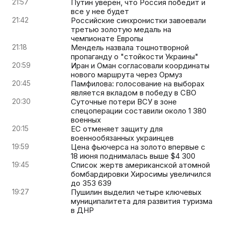
21:57
Путин уверен, что Россия победит и
все у нее будет
21:42
Российские синхронистки завоевали
третью золотую медаль на
чемпионате Европы
21:18
Мендель назвала тошнотворной
пропаганду о "стойкости Украины"
20:59
Иран и Оман согласовали координаты
нового маршрута через Ормуз
20:45
Памфилова: голосование на выборах
является вкладом в победу в СВО
20:30
Суточные потери ВСУ в зоне
спецоперации составили около 1 380
военных
20:15
ЕС отменяет защиту для
военнообязанных украинцев
19:59
Цена фьючерса на золото впервые с
18 июня поднималась выше $4 300
19:45
Список жертв американской атомной
бомбардировки Хиросимы увеличился
до 353 639
19:27
Пушилин выделил четыре ключевых
муниципалитета для развития туризма
в ДНР