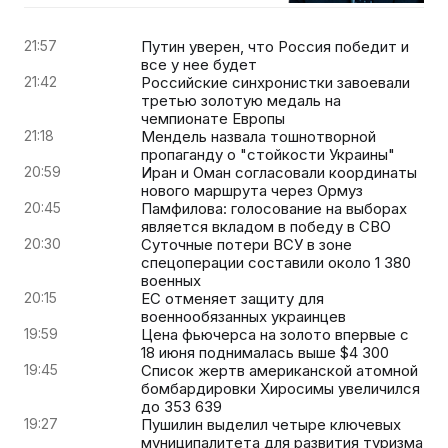
21:57
Путин уверен, что Россия победит и
все у нее будет
21:42
Российские синхронистки завоевали
третью золотую медаль на
чемпионате Европы
21:18
Мендель назвала тошнотворной
пропаганду о "стойкости Украины"
20:59
Иран и Оман согласовали координаты
нового маршрута через Ормуз
20:45
Памфилова: голосование на выборах
является вкладом в победу в СВО
20:30
Суточные потери ВСУ в зоне
спецоперации составили около 1 380
военных
20:15
ЕС отменяет защиту для
военнообязанных украинцев
19:59
Цена фьючерса на золото впервые с
18 июня поднималась выше $4 300
19:45
Список жертв американской атомной
бомбардировки Хиросимы увеличился
до 353 639
19:27
Пушилин выделил четыре ключевых
муниципалитета для развития туризма