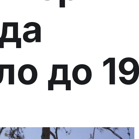
ода
ло до 1