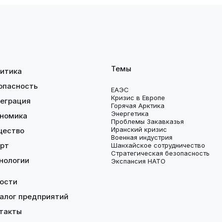
Темы
итика
опасность
ЕАЭС
Кризис в Европе
еграция
Горячая Арктика
Энергетика
номика
Проблемы Закавказья
Иранский кризис
щество
Военная индустрия
рт
Шанхайское сотрудничество
Стратегическая безопасность
нологии
Экспансия НАТО
ости
алог предприятий
такты