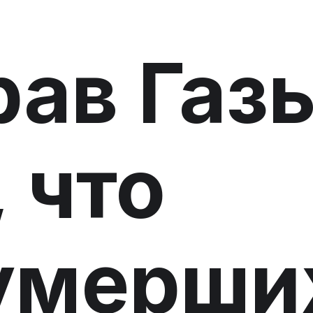
ав Газ
 что
умерши