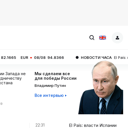
R
08/08
94.8366
НОВОСТИ ЧАСА
El País: власти Испан
ции Запада не
Мы сделаем все
дничеству
для победы России
хстана
Владимир Путин
Все интервью
39
22:31
El País: власти Испании