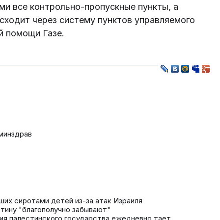
и все контрольно-пропускные пункты, а
сходит через систему пунктов управляемого
й помощи Газе.
минздрав
вших сиротами детей из-за атак Израиля
стину "благополучно забывают"
ия палестинского государства ежедневно тает