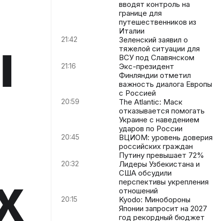
вводят контроль на
границе для
путешественников из
Италии
ы
21:42
Зеленский заявил о
тяжелой ситуации для
ВСУ под Славянском
21:16
Экс-президент
Финляндии отметил
важность диалога Европы
с Россией
20:59
The Atlantic: Маск
отказывается помогать
Украине с наведением
ударов по России
20:45
ВЦИОМ: уровень доверия
российских граждан
Путину превышает 72%
20:32
Лидеры Узбекистана и
х
США обсудили
перспективы укрепления
отношений
20:15
Kyodo: Минобороны
Японии запросит на 2027
год рекордный бюджет