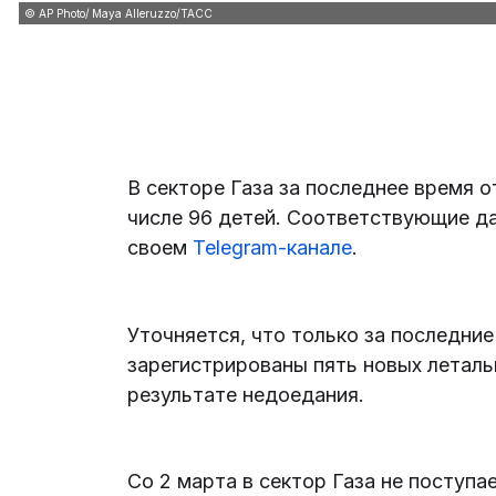
© AP Photo/ Maya Alleruzzo/ТАСС
В секторе Газа за последнее время о
числе 96 детей. Соответствующие д
своем
Telegram-канале
.
Уточняется, что только за последни
зарегистрированы пять новых леталь
результате недоедания.
Со 2 марта в сектор Газа не поступ