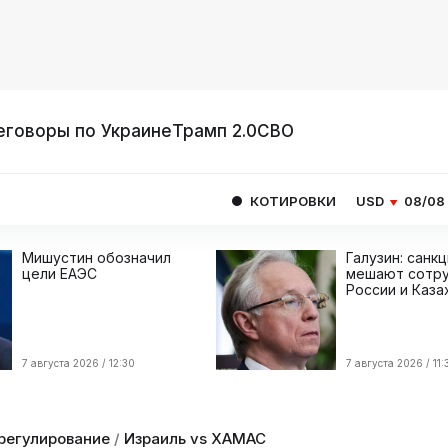
еговоры по Украине
Трамп 2.0
СВО
КОТИРОВКИ
USD
08/08
82.1665
EU
Мишустин обозначил
Галузин: санк
цели ЕАЭС
мешают сотру
России и Каза
7 августа 2026 / 12:30
7 августа 2026 / 11:
регулирование
/
Израиль vs ХАМАС