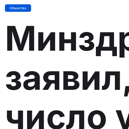
Общество
Минздр
заявил,
число 