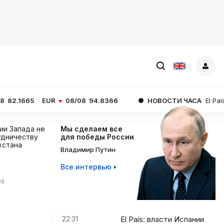
R
08/08
94.8366
НОВОСТИ ЧАСА
El País: власти Испа
ции Запада не
Мы сделаем все
дничеству
для победы России
хстана
Владимир Путин
Все интервью
39
22:31
El País: власти Испании