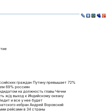
ытие
ссийских граждан Путину превышает 72%
или 69% россиян
ндидатом на должность главы Чечни
ать ж/д выход к Индийскому океану
бедит и все у нее будет
атского избран Андрей Воровский
ыми рейсами в 34 страны