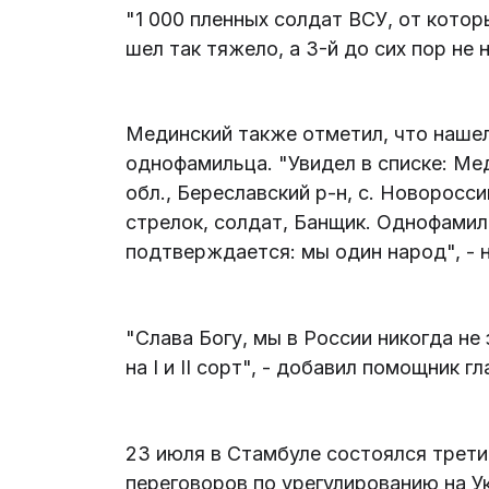
"1 000 пленных солдат ВСУ, от котор
шел так тяжело, а 3-й до сих пор не н
Мединский также отметил, что нашел
однофамильца. "Увидел в списке: Мед
обл., Береславский р-н, с. Новороссий
стрелок, солдат, Банщик. Однофамил
подтверждается: мы один народ", - н
"Слава Богу, мы в России никогда не
на I и II сорт", - добавил помощник г
23 июля в Стамбуле состоялся трети
переговоров по урегулированию на У