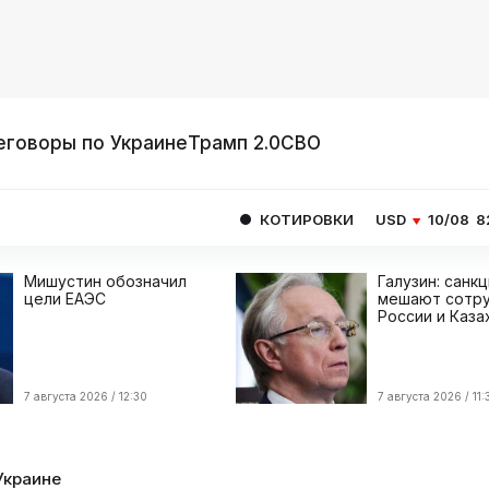
еговоры по Украине
Трамп 2.0
СВО
КОТИРОВКИ
USD
10/08
82.1665
EUR
Мишустин обозначил
Галузин: санк
цели ЕАЭС
мешают сотру
России и Каза
7 августа 2026 / 12:30
7 августа 2026 / 11:
Украине