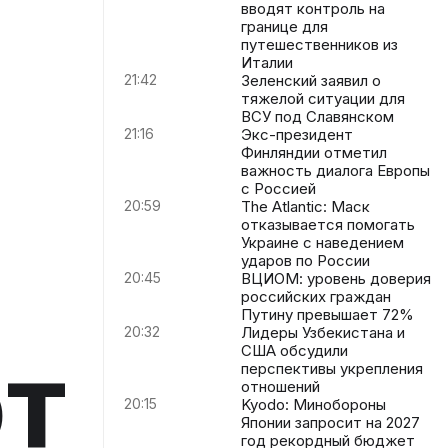
вводят контроль на
границе для
путешественников из
Италии
21:42
Зеленский заявил о
тяжелой ситуации для
ВСУ под Славянском
21:16
Экс-президент
Финляндии отметил
важность диалога Европы
с Россией
20:59
The Atlantic: Маск
отказывается помогать
Украине с наведением
ударов по России
20:45
ВЦИОМ: уровень доверия
российских граждан
Путину превышает 72%
20:32
Лидеры Узбекистана и
от
США обсудили
перспективы укрепления
отношений
20:15
Kyodo: Минобороны
Японии запросит на 2027
год рекордный бюджет