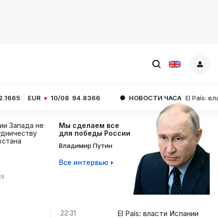
10/08
94.8366
НОВОСТИ ЧАСА
El País: власти Испани
ции Запада не
Мы сделаем все
дничеству
для победы России
хстана
Владимир Путин
Все интервью
39
22:31
El País: власти Испании