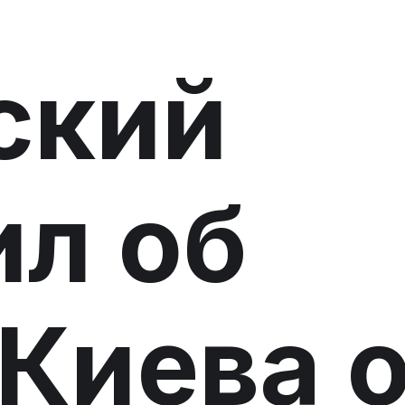
ский
л об
 Киева 