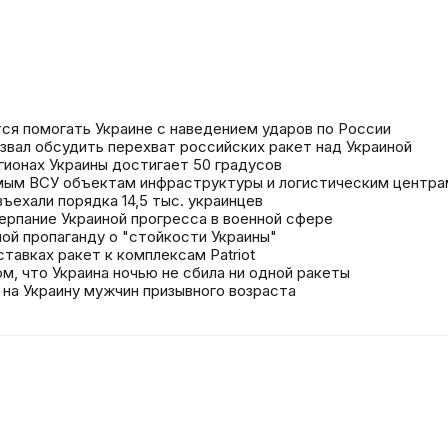
ется помогать Украине с наведением ударов по России
звал обсудить перехват российских ракет над Украиной
гионах Украины достигает 50 градусов
мым ВСУ объектам инфраструктуры и логистическим центра
ъехали порядка 14,5 тыс. украинцев
ерпание Украиной прогресса в военной сфере
ой пропаганду о "стойкости Украины"
ставках ракет к комплексам Patriot
ом, что Украина ночью не сбила ни одной ракеты
 на Украину мужчин призывного возраста