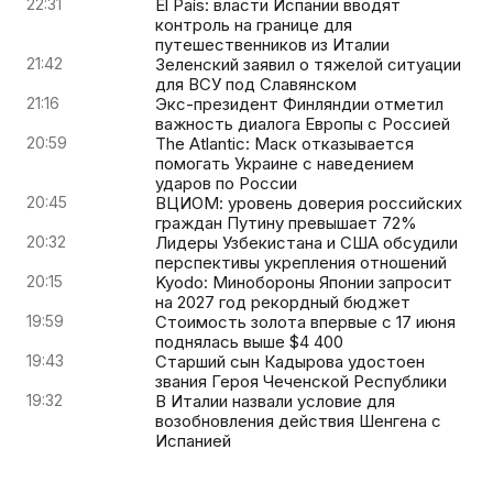
22:31
El País: власти Испании вводят
контроль на границе для
путешественников из Италии
21:42
Зеленский заявил о тяжелой ситуации
для ВСУ под Славянском
21:16
Экс-президент Финляндии отметил
важность диалога Европы с Россией
20:59
The Atlantic: Маск отказывается
помогать Украине с наведением
ударов по России
20:45
ВЦИОМ: уровень доверия российских
граждан Путину превышает 72%
20:32
Лидеры Узбекистана и США обсудили
перспективы укрепления отношений
20:15
Kyodo: Минобороны Японии запросит
на 2027 год рекордный бюджет
19:59
Стоимость золота впервые с 17 июня
поднялась выше $4 400
19:43
Старший сын Кадырова удостоен
звания Героя Чеченской Республики
19:32
В Италии назвали условие для
возобновления действия Шенгена с
Испанией