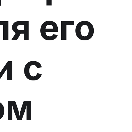
ля его
и с
ом