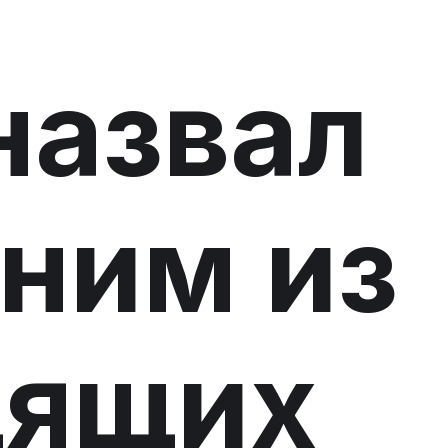
назвал
ним из
дящих