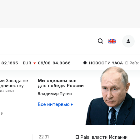
R
09/08
94.8366
НОВОСТИ ЧАСА
El País: власти Испа
ции Запада не
Мы сделаем все
дничеству
для победы России
хстана
Владимир Путин
Все интервью
39
22:31
El País: власти Испании