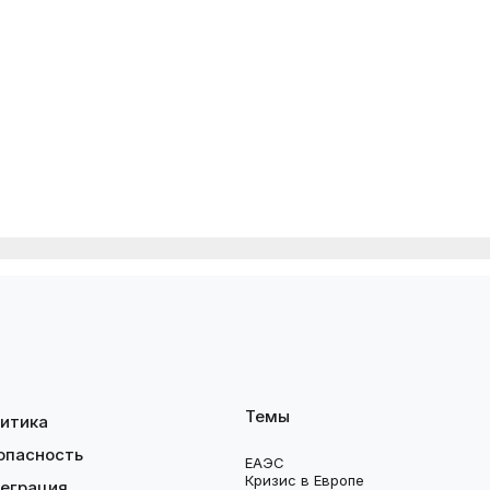
Темы
итика
опасность
ЕАЭС
Кризис в Европе
еграция