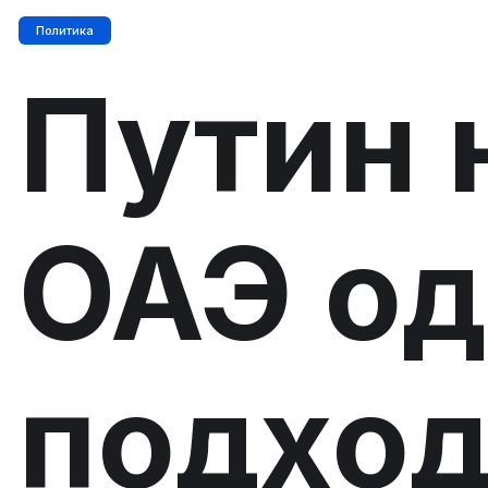
Политика
Путин 
ОАЭ од
подхо