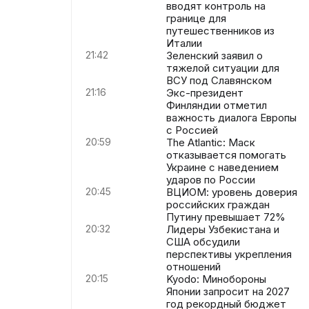
вводят контроль на
границе для
путешественников из
Италии
21:42
Зеленский заявил о
тяжелой ситуации для
ВСУ под Славянском
21:16
Экс-президент
Финляндии отметил
важность диалога Европы
с Россией
20:59
The Atlantic: Маск
отказывается помогать
Украине с наведением
ударов по России
20:45
ВЦИОМ: уровень доверия
российских граждан
Путину превышает 72%
20:32
Лидеры Узбекистана и
США обсудили
перспективы укрепления
отношений
20:15
Kyodo: Минобороны
Японии запросит на 2027
год рекордный бюджет