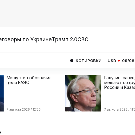
еговоры по Украине
Трамп 2.0
СВО
КОТИРОВКИ
USD
09/08
82.1665
EU
Мишустин обозначил
Галузин: санк
цели ЕАЭС
мешают сотру
России и Каза
7 августа 2026 / 12:30
7 августа 2026 / 11:
А