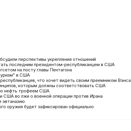
бсудили перспективы укрепления отношений
стать последним президентом-республиканцем в США
егсетом на посту главы Пентагона
туризм" в США
 республиканцев, что хочет видеть своим преемником Вэнса
ринципов, которым должны соответствовать США
ую нефть трофеем США
и США во лжи о военной операции против Ирана
и эвтаназию
ного оружия будет зафиксирован официально