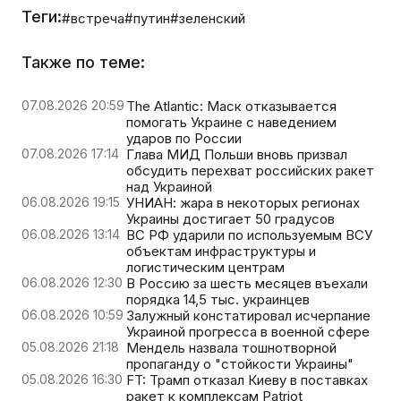
Теги:
#встреча
#путин
#зеленский
Также по теме:
07.08.2026 20:59
The Atlantic: Маск отказывается
помогать Украине с наведением
ударов по России
07.08.2026 17:14
Глава МИД Польши вновь призвал
обсудить перехват российских ракет
над Украиной
06.08.2026 19:15
УНИАН: жара в некоторых регионах
Украины достигает 50 градусов
06.08.2026 13:14
ВС РФ ударили по используемым ВСУ
объектам инфраструктуры и
логистическим центрам
06.08.2026 12:30
В Россию за шесть месяцев въехали
порядка 14,5 тыс. украинцев
06.08.2026 10:59
Залужный констатировал исчерпание
Украиной прогресса в военной сфере
05.08.2026 21:18
Мендель назвала тошнотворной
пропаганду о "стойкости Украины"
05.08.2026 16:30
FT: Трамп отказал Киеву в поставках
ракет к комплексам Patriot