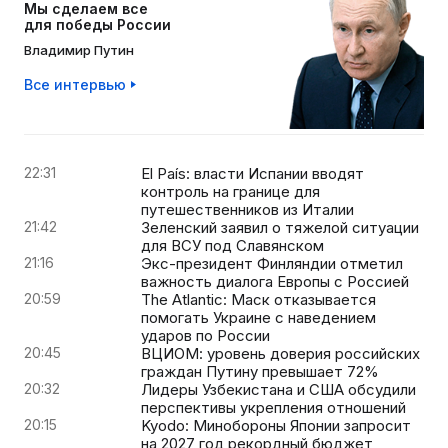
Мы сделаем все
для победы России
Владимир Путин
Все интервью
22:31
El País: власти Испании вводят
контроль на границе для
путешественников из Италии
21:42
Зеленский заявил о тяжелой ситуации
для ВСУ под Славянском
21:16
Экс-президент Финляндии отметил
важность диалога Европы с Россией
20:59
The Atlantic: Маск отказывается
помогать Украине с наведением
ударов по России
20:45
ВЦИОМ: уровень доверия российских
граждан Путину превышает 72%
20:32
Лидеры Узбекистана и США обсудили
перспективы укрепления отношений
20:15
Kyodo: Минобороны Японии запросит
на 2027 год рекордный бюджет