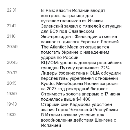
22:31
El País: власти Испании вводят
контроль на границе для
путешественников из Италии
21:42
Зеленский заявил о тяжелой ситуации
для ВСУ под Славянском
21:16
Экс-президент Финляндии отметил
важность диалога Европы с Россией
20:59
The Atlantic: Маск отказывается
помогать Украине с наведением
ударов по России
20:45
ВЦИОМ: уровень доверия российских
граждан Путину превышает 72%
20:32
Лидеры Узбекистана и США обсудили
перспективы укрепления отношений
20:15
Kyodo: Минобороны Японии запросит
на 2027 год рекордный бюджет
19:59
Стоимость золота впервые с 17 июня
поднялась выше $4 400
19:43
Старший сын Кадырова удостоен
звания Героя Чеченской Республики
19:32
В Италии назвали условие для
возобновления действия Шенгена с
Испанией