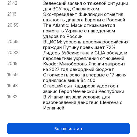
21:42
Зеленский заявил о тяжелой ситуации
для ВСУ под Славянском
21:16
Экс-президент Финляндии отметил
важность диалога Европы с Россией
20:59
The Atlantic: Маск отказывается
помогать Украине с наведением
ударов по России
20:45
ВЦИОМ: уровень доверия российских
граждан Путину превышает 72%
20:32
Лидеры Узбекистана и США обсудили
перспективы укрепления отношений
20:15
Kyodo: Минобороны Японии запросит
на 2027 год рекордный бюджет
19:59
Стоимость золота впервые с 17 июня
поднялась выше $4 400
19:43
Старший сын Кадырова удостоен
звания Героя Чеченской Республики
19:32
В Италии назвали условие для
возобновления действия Шенгена с
Испанией
Все новости