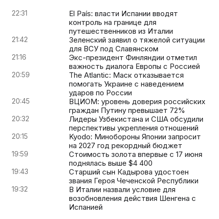
22:31
El País: власти Испании вводят
контроль на границе для
путешественников из Италии
21:42
Зеленский заявил о тяжелой ситуации
для ВСУ под Славянском
21:16
Экс-президент Финляндии отметил
важность диалога Европы с Россией
20:59
The Atlantic: Маск отказывается
помогать Украине с наведением
ударов по России
20:45
ВЦИОМ: уровень доверия российских
граждан Путину превышает 72%
20:32
Лидеры Узбекистана и США обсудили
перспективы укрепления отношений
20:15
Kyodo: Минобороны Японии запросит
на 2027 год рекордный бюджет
19:59
Стоимость золота впервые с 17 июня
поднялась выше $4 400
19:43
Старший сын Кадырова удостоен
звания Героя Чеченской Республики
19:32
В Италии назвали условие для
возобновления действия Шенгена с
Испанией