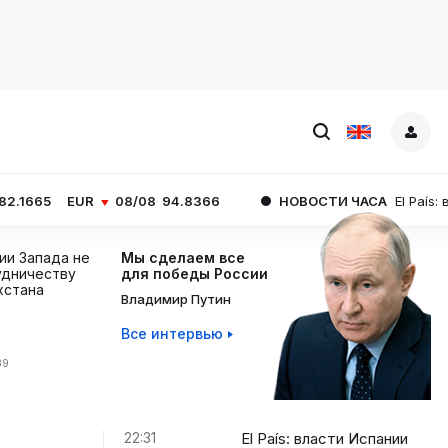
R
08/08
94.8366
НОВОСТИ ЧАСА
El País: власти Испан
ции Запада не
Мы сделаем все
дничеству
для победы России
хстана
Владимир Путин
Все интервью
39
22:31
El País: власти Испании