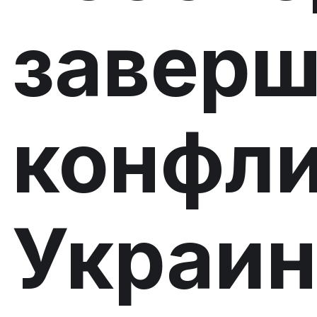
завер
конфли
Украин