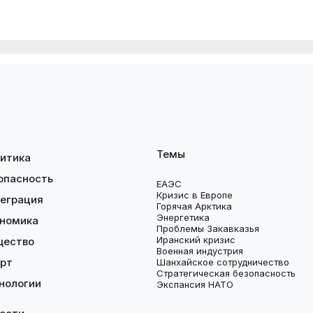
Темы
итика
опасность
ЕАЭС
Кризис в Европе
еграция
Горячая Арктика
Энергетика
номика
Проблемы Закавказья
Иранский кризис
щество
Военная индустрия
рт
Шанхайское сотрудничество
Стратегическая безопасность
нологии
Экспансия НАТО