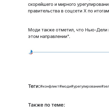
скорейшего и мирного урегулирования
правительства в соцсети Х по итогам
Моди также отметил, что Нью-Дели н
этом направлении".
Теги:
#конфликт
#моди
#урегулирование
#зе
Также по теме: