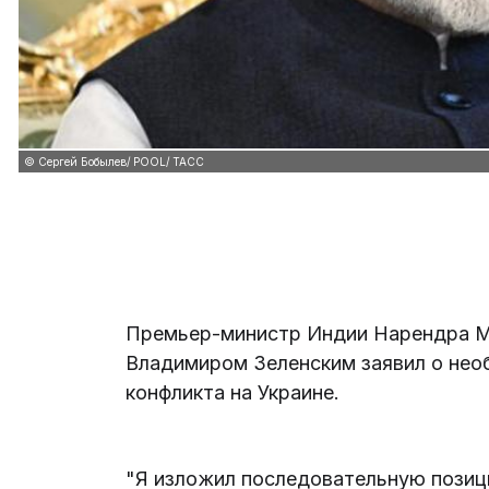
© Сергей Бобылев/ POOL/ ТАСС
Премьер-министр Индии Нарендра Мо
Владимиром Зеленским заявил о нео
конфликта на Украине.
"Я изложил последовательную пози