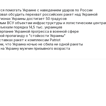
ется помогать Украине с наведением ударов по России
звал обсудить перехват российских ракет над Украиной
гионах Украины достигает 50 градусов
мым ВСУ объектам инфраструктуры и логистическим центра
ъехали порядка 14,5 тыс. украинцев
ерпание Украиной прогресса в военной сфере
ой пропаганду о "стойкости Украины"
ставках ракет к комплексам Patriot
ом, что Украина ночью не сбила ни одной ракеты
 на Украину мужчин призывного возраста