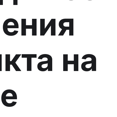
шения
кта на
е