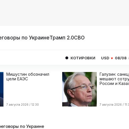
еговоры по Украине
Трамп 2.0
СВО
КОТИРОВКИ
USD
08/08
82.1665
EU
Мишустин обозначил
Галузин: санк
цели ЕАЭС
мешают сотру
России и Каза
7 августа 2026 / 12:30
7 августа 2026 / 11:
еговоры по Украине