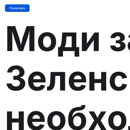
Политика
Моди з
Зеленс
необх