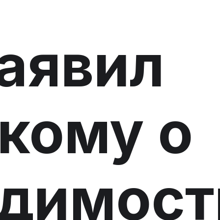
аявил
кому о
одимост