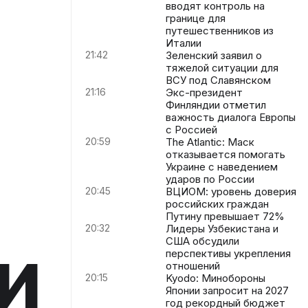
вводят контроль на
границе для
путешественников из
Италии
21:42
Зеленский заявил о
тяжелой ситуации для
ВСУ под Славянском
21:16
Экс-президент
Финляндии отметил
важность диалога Европы
с Россией
20:59
The Atlantic: Маск
отказывается помогать
Украине с наведением
ударов по России
20:45
ВЦИОМ: уровень доверия
российских граждан
Путину превышает 72%
20:32
Лидеры Узбекистана и
и
США обсудили
перспективы укрепления
отношений
20:15
Kyodo: Минобороны
Японии запросит на 2027
год рекордный бюджет