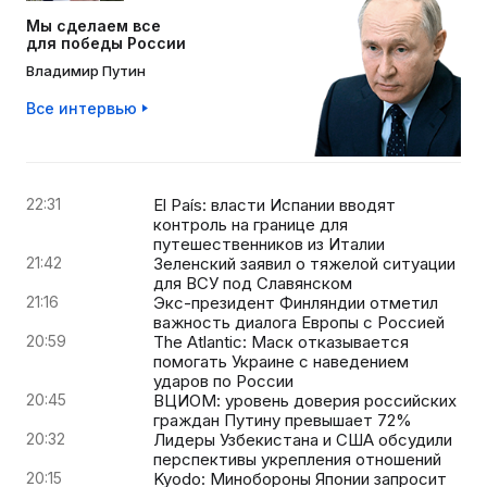
Мы сделаем все
для победы России
Владимир Путин
Все интервью
22:31
El País: власти Испании вводят
контроль на границе для
путешественников из Италии
21:42
Зеленский заявил о тяжелой ситуации
для ВСУ под Славянском
21:16
Экс-президент Финляндии отметил
важность диалога Европы с Россией
20:59
The Atlantic: Маск отказывается
помогать Украине с наведением
ударов по России
20:45
ВЦИОМ: уровень доверия российских
граждан Путину превышает 72%
20:32
Лидеры Узбекистана и США обсудили
перспективы укрепления отношений
20:15
Kyodo: Минобороны Японии запросит