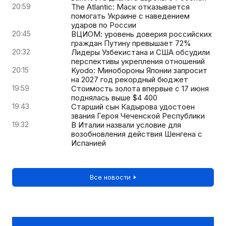
20:59
The Atlantic: Маск отказывается
помогать Украине с наведением
ударов по России
20:45
ВЦИОМ: уровень доверия российских
граждан Путину превышает 72%
20:32
Лидеры Узбекистана и США обсудили
перспективы укрепления отношений
20:15
Kyodo: Минобороны Японии запросит
на 2027 год рекордный бюджет
19:59
Стоимость золота впервые с 17 июня
поднялась выше $4 400
19:43
Старший сын Кадырова удостоен
звания Героя Чеченской Республики
19:32
В Италии назвали условие для
возобновления действия Шенгена с
Испанией
Все новости