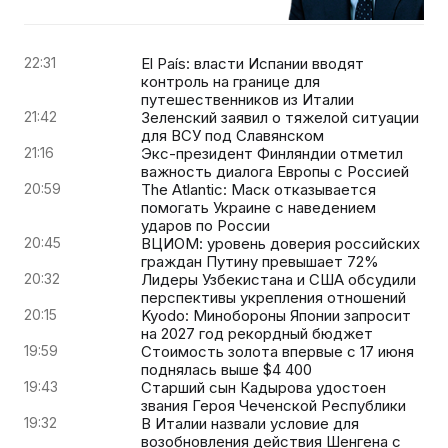
22:31
El País: власти Испании вводят
контроль на границе для
путешественников из Италии
21:42
Зеленский заявил о тяжелой ситуации
для ВСУ под Славянском
21:16
Экс-президент Финляндии отметил
важность диалога Европы с Россией
20:59
The Atlantic: Маск отказывается
помогать Украине с наведением
ударов по России
20:45
ВЦИОМ: уровень доверия российских
граждан Путину превышает 72%
20:32
Лидеры Узбекистана и США обсудили
перспективы укрепления отношений
20:15
Kyodo: Минобороны Японии запросит
на 2027 год рекордный бюджет
19:59
Стоимость золота впервые с 17 июня
поднялась выше $4 400
19:43
Старший сын Кадырова удостоен
звания Героя Чеченской Республики
19:32
В Италии назвали условие для
возобновления действия Шенгена с