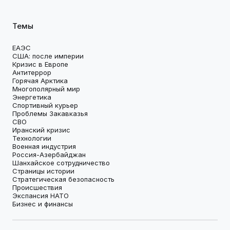
Темы
ЕАЭС
США: после империи
Кризис в Европе
Антитеррор
Горячая Арктика
Многополярный мир
Энергетика
Спортивный курьер
Проблемы Закавказья
СВО
Иранский кризис
Технологии
Военная индустрия
Россия-Азербайджан
Шанхайское сотрудничество
Страницы истории
Стратегическая безопасность
Происшествия
Экспансия НАТО
Бизнес и финансы